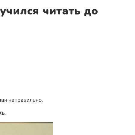
учился читать до
ован неправильно.
ть
.