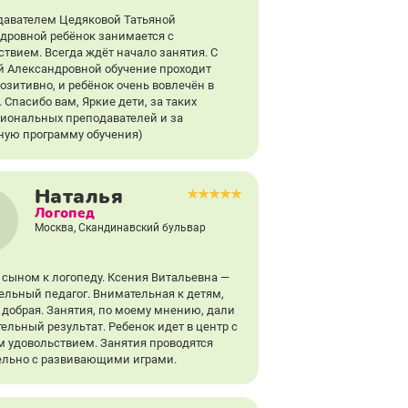
давателем Цедяковой Татьяной
дровной ребёнок занимается с
ствием. Всегда ждёт начало занятия. С
й Александровной обучение проходит
позитивно, и ребёнок очень вовлечён в
 Спасибо вам, Яркие дети, за таких
иональных преподавателей и за
ную программу обучения)
Наталья
Логопед
Москва, Скандинавский бульвар
 сыном к логопеду. Ксения Витальевна —
ельный педагог. Внимательная к детям,
и добрая. Занятия, по моему мнению, дали
ельный результат. Ребенок идет в центр с
 удовольствием. Занятия проводятся
ельно с развивающими играми.