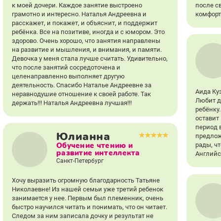
к моей дочери. Каждое занятие выстроено
после св
грамотно и интересно. Наталья Андреевна и
комфорт
расскажет, и покажет, и объяснит, и поддержит
ребёнка. Все на позитиве, иногда и с юмором. Это
здорово. Очень хорошо, что занятия направлены
на развитие и мышления, и внимания, и памяти.
Девочка у меня стала лучше считать. Удивительно,
что после занятий сосредоточена и
целенаправленно выполняет другую
деятельность. Спасибо Наталье Андреевне за
Аида Ку
неравнодушие отношение к своей работе. Так
Любит д
держать!!! Наталья Андреевна лучшая!!!
ребёнку
оставит
период 
Юлианна
предлож
Обучение чтению и
рады, ч
развитие интеллекта
Английс
Санкт-Петербург
Хочу выразить огромную благодарность Татьяне
Николаевне! Из нашей семьи уже третий ребенок
занимается у нее. Первым был племенник, очень
быстро научился читать и понимать, что он читает.
Следом за ним записала дочку и результат не