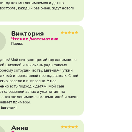
ти год как мы занимаемся и дети в
восторге , каждый раз очень ждут нового
Виктория
Чтение /математика
Париж
день! Мой сын уже третий год занимается
ией Шиховой и мы очень рады такому
орному сотрудничеству. Евгения- чуткий,
льный и терпеливый преподаватель. С ней
егко, весело и интересно. У нее
енно есть подход к детям. Мой сын
ет словарный запас и уже читает на
, а так же занимается математикой и очень
решает примеры.
 Евгении !
Анна