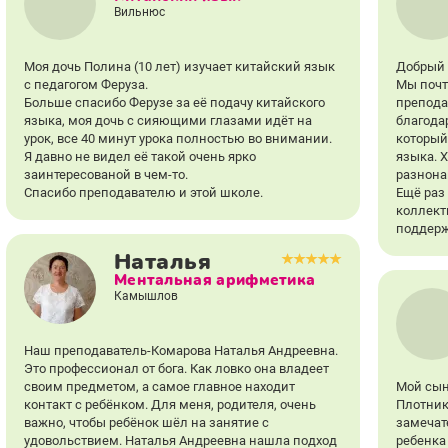
Вильнюс
Моя дочь Полина (10 лет) изучает китайский язык
Добрый 
с педагогом Феруза.
Мы почт
Больше спасибо Ферузе за её подачу китайского
препода
языка, моя дочь с сияющими глазами идёт на
благодар
урок, все 40 минут урока полностью во внимании.
который
Я давно не видел её такой очень ярко
языка. 
заинтересованой в чем-то.
разнона
Спасибо преподавателю и этой школе.
Ещё раз
коллект
поддерж
Наталья
Ментальная арифметика
Камышлов
Наш преподаватель-Комарова Наталья Андреевна.
Это профессионал от бога. Как ловко она владеет
своим предметом, а самое главное находит
Мой сын
контакт с ребёнком. Для меня, родителя, очень
Плотник
важно, чтобы ребёнок шёл на занятие с
замечат
удовольствием. Наталья Андреевна нашла подход
ребенка 