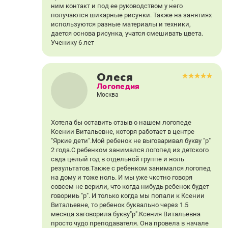
ним контакт и под ее руководством у него
получаются шикарные рисунки. Также на занятиях
используются разные материалы и техники,
дается основа рисунка, учатся смешивать цвета.
Ученику 6 лет
Олеся
Логопедия
Москва
Хотела бы оставить отзыв о нашем логопеде
Ксении Витальевне, которя работает в центре
"Яркие дети".Мой ребенок не выговаривал букву "р"
2 года.С ребенком занимался логопед из детского
сада целый год в отдельной группе и ноль
результатов.Также с ребенком занимался логопед
на дому и тоже ноль. И мы уже чкстно говоря
совсем не верили, что когда нибудь ребенок будет
говорииь "р". И только когда мы попали к Ксении
Витальевне, то ребенок буквально через 1.5
месяца заговорила букву"р".Ксения Витальевна
просто чудо преподавателя. Она провела в начале