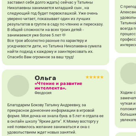
заставил себя долго ждать) сейчас у Татьяны
С препо
Николаевны занимается младший сын , на
Алексан
следующий год будет первоклашкой. Уже очень
удоволь
уверено читает, показывает один из лучших
Татьяно
результатов в группе в саду по чтению и пересказу.
всегда 
В общей сложности на всех троих детей -
процесс.
занимаемся уже более 5 лет 🫶
професс
Все трое абсолютно разные по характеру и
интерес
усидчивости дети, но Татьяна Николаевна сумела
найти подход к каждому и заинтересовать их.
Спасибо Вам огромное за ваш труд!
Ольга
«Чтение и развитие
интеллекта».
Ходим с
Феодосия
замечат
чуткая 
Благодарим Бокову Татьяну Андреевну, за
положит
прекрасное донесение информации в игровой
большим
форме. Моя дочка не знала букв. в 5 лет я отдала ее
увлекат
в онлайн школу "Яркие дети". К Моему восторгу у
неё появилось желание заниматься и она с
удовольствием ждет новых занятий.