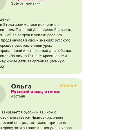
Эрфурт Германия
день!
и 2 года занимались по чтению с
вателем Татьяной Арсеньевной и очень
ны ей за ее труд и успехи ребенка,
 продвинулся в своих знаниях русского
Хорошо подготовленный урок,
правленный и интересный для ребенка.
 спасибо лично Татьяне Арсеньевне и
иву Яркие дети за организационную
ку.
Ольга
Русский язык, чтение
Австрия
 занимается русским языком с
овой Елизаветой Ивановной, очень
ельный специалист, умеет привлечь
к уроку, хотя он занимается уже вечером