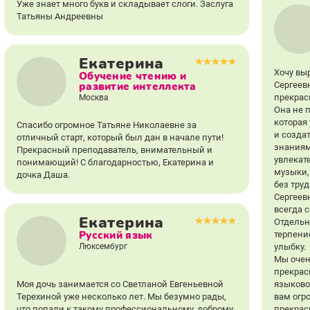
Уже знает много букв и складывает слоги. Заслуга
Татьяны Андреевны
Екатерина
Хочу вы
Обучение чтению и
Сергеев
развитие интеллекта
прекрас
Москва
Она не 
которая
Спасибо огромное Татьяне Николаевне за
и создат
отличный старт, который был дан в начале пути!
знаниям
Прекрасный преподаватель, внимательный и
увлекат
понимающий! С благодарностью, Екатерина и
музыки, 
дочка Даша.
без тру
Сергеев
всегда 
Екатерина
Отдельн
Русский язык
терпени
Люксембург
улыбку.
Мы очен
прекрас
Моя дочь занимается со Светланой Евгеньевной
языково
Терехиной уже несколько лет. Мы безумно рады,
вам огр
что попали к такому профессиональному, доброму
прекрас