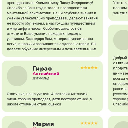
преподавателю Клементьеву Павлу Федоровичу!
Уже поч
Спасибо за Ваш труд и талант преподавателя
полном 
ментальной арифметики. Ваши глубокие знания и
занятия
умение увлекательно преподавать делают занятия
не просто обучением, а настоящим путешествием
в мир цифр и чисел. Особенно хотелось бы
отметить Ваше умение находить подход к
ученикам. Благодаря Вам, материал усваивается
легче, и навыки развиваются с удовольствием. Вы
делаете обучение интересным и познавательным!
Добрый 
с Евген
Гирао
плодотв
Английский
внимате
Дэтмольд
всегда л
определ
развива
Отличные, наша учитель Анастасия Антончик
русском
очень хорошо преподаёт, дети восторге от неё ,в
хорошо 
школе отличные стали оценки
Спасибо
Мария