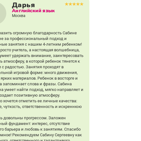
Дарья
Английский язык
Москва
разить огромную благодарность Сабине
не за профессиональный подход и
ные занятия с нашим 4-летним ребенком!
просто учитель, а настоящая волшебница,
 умеет удержать внимание, заинтересовать
ь атмосферу, в которой ребенок тянется к
 с радостью. Занятия проходят в
ельной игровой форме: много движения,
ярких материалов. Ребенок в восторге и
да запоминает слова и фразы. Сабина
на умеет найти подход, мягко направляет и
создает позитивную атмосферу.
о хочется отметить ее личные качества:
е, чуткость, ответственность и искреннюю
ь довольны прогрессом. Заложен
ный фундамент: интерес, отсутствие
го барьера и любовь к занятиям. Спасибо
омное! Рекомендуем Сабину Сергеевну как
ного, ответственного и талантливого