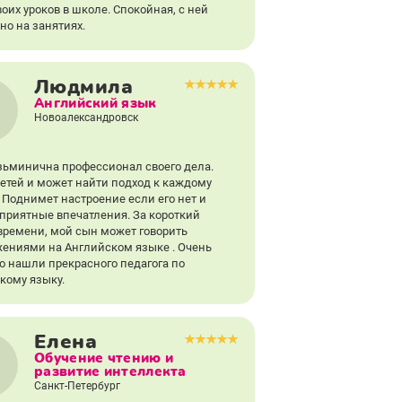
оих уроков в школе. Спокойная, с ней
но на занятиях.
Людмила
Английский язык
Новоалександровск
зьминична профессионал своего дела.
етей и может найти подход к каждому
. Поднимет настроение если его нет и
 приятные впечатления. За короткий
времени, мой сын может говорить
ениями на Английском языке . Очень
то нашли прекрасного педагога по
кому языку.
Елена
Обучение чтению и
развитие интеллекта
Санкт-Петербург