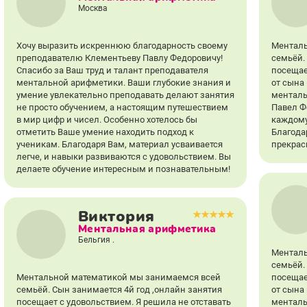
Москва
Хочу выразить искреннюю благодарность своему
Менталь
преподавателю Клементьеву Павлу Федоровичу!
семьёй.
Спасибо за Ваш труд и талант преподавателя
посещае
ментальной арифметики. Ваши глубокие знания и
от сына
умение увлекательно преподавать делают занятия
менталь
не просто обучением, а настоящим путешествием
Павел Ф
в мир цифр и чисел. Особенно хотелось бы
каждому
отметить Ваше умение находить подход к
Благода
ученикам. Благодаря Вам, материал усваивается
прекрас
легче, и навыки развиваются с удовольствием. Вы
делаете обучение интересным и познавательным!
Виктория
Ментальная арифметика
Бельгия .
Менталь
семьёй.
Ментальной математикой мы занимаемся всей
посещае
семьёй. Сын занимается 4й год ,онлайн занятия
от сына
посещает с удовольствием. Я решила не отставать
менталь