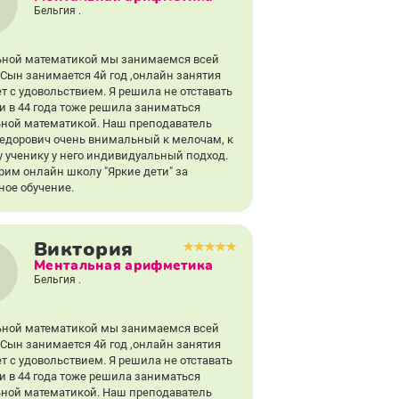
Бельгия .
ной математикой мы занимаемся всей
 Сын занимается 4й год ,онлайн занятия
т с удовольствием. Я решила не отставать
 и в 44 года тоже решила заниматься
ной математикой. Наш преподаватель
едорович очень внимальный к мелочам, к
 ученику у него индивидуальный подход.
рим онлайн школу "Яркие дети" за
ное обучение.
Виктория
Ментальная арифметика
Бельгия .
ной математикой мы занимаемся всей
 Сын занимается 4й год ,онлайн занятия
т с удовольствием. Я решила не отставать
 и в 44 года тоже решила заниматься
ной математикой. Наш преподаватель