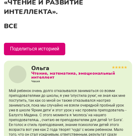
«ЧТЕНИЕ И РАЗВИТИЕ
ИНТЕЛЛЕКТА».
ВСЕ
Поделиться историей
Ольга
Чтение, математика, эмоциональный
интеллект
Чехия
Мой ребенок очень долго отказывался заниматься со всеми
преподователями до школы, я уже ‘опустила руки’, не зная как мне
поступить, так как со мной он также отказывался наотрез
заниматься, пока мы случайно не взяли очередной пробный урок
уже в школе ‘Яркие дети’ и этот урок у нас провела преподователь -
Балухто Мадина. С этого момента я ‘молюсь’ на нашего
преподователя🙏 , считаю ее преподователем для детей ‘от Бога’.
Ее голос и стиль преподования, знание психологии детей этого
возраста вот уже как 2 года творят ‘чудо’ с моим ребенком. Мало
того, что он стал усидчивым, ответственным, результат сразу